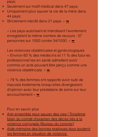
pays;
Seulement sur motif médical dans 47 pays;
Uniquement pour sauver la vie de la mère dans
44 pays;
Strictement interdit dans 21 pays. »
➥
« Les pays autorisant et interdisant l’avortement
enregistrent le même nombre de recours : 37
personnes sur 1000 contre 34/1000. » ​
➥
Les violences obstétricales et gynécologiques
« Environ 60 % des médecins et 11 % des futur·es
professionnel·les en santé admettent avoir
commis un acte pouvant être perçu comme une
violence obstétricale. »
➥
« 79 % des femmes ont rapporté avoir subi de
mauvais traitements lorsqu'elles divergeaient
d'opinion avec leur prestataire de soins sur leur
accouchement »
➥
Pour en savoir plus
Agir ensemble pour sauver des vies | Troisième
bilan du comité d’examen des décès liés à la
violence conjugale
(Bureau du coroner)
Aide-mémoire des bonnes pratiques pour soutenir
les femmes en situation de violence