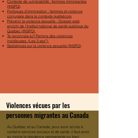
Contexte de vulnérabilité : femmes immigrantes
(INSPQ)
Politiques d’immigration : femmes et violence
conjugale dans le contexte québécois
Prévenir la violence sexuelle - Dossier web
enrichi de l’Institut national de santé publique du
Québec
(INSPQ)
Te reconnais-tu? Parlons des violences
insidieuses
. (Les 3 sex*)
Statistiques sur la violence sexuelle
(INSPQ)
Violences vécues par les
personnes migrantes au Canada
Au Québec et au Canada, pour avoir accès à
certains services sociaux et de santé, il faut avoir
au moins la résidence permanente ou bien