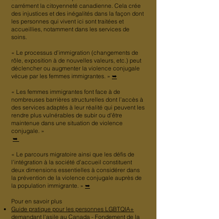
carrément la citoyenneté canadienne. Cela crée
des injustices et des inégalités dans la façon dont
les personnes qui vivent ici sont traitées et
accueillies, notamment dans les services de
soins.
« Le processus d’immigration (changements de
rôle, exposition à de nouvelles valeurs, etc.) peut
déclencher ou augmenter la violence conjugale
vécue par les femmes immigrantes. »
➥
« Les femmes immigrantes font face à de
nombreuses barrières structurelles dont l’accès à
des services adaptés à leur réalité qui peuvent les
rendre plus vulnérables de subir ou d'être
maintenue dans une situation de violence
conjugale. »
➥
« Le parcours migratoire ainsi que les défis de
l’intégration à la société d’accueil constituent
deux dimensions essentielles à considérer dans
la prévention de la violence conjugale auprès de
la population immigrante. »
➥
Pour en savoir plus
Guide pratique pour les personnes LGBTQIA+
demandant l'asile au Canada - Fondement de la