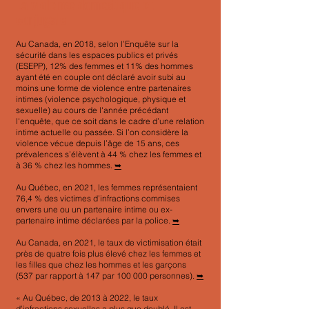
La violence domestique et
conjugale
Au Canada, en 2018, selon l’Enquête sur la
sécurité dans les espaces publics et privés
(ESEPP), 12% des femmes et 11% des hommes
ayant été en couple ont déclaré avoir subi au
moins une forme de violence entre partenaires
intimes (violence psychologique, physique et
sexuelle) au cours de l'année précédant
l'enquête, que ce soit dans le cadre d’une relation
intime actuelle ou passée. Si l’on considère la
violence vécue depuis l’âge de 15 ans, ces
prévalences s’élèvent à 44 % chez les femmes et
à 36 % chez les hommes.
➥
Au Québec, en 2021, les femmes représentaient
76,4 % des victimes d’infractions commises
envers une ou un partenaire intime ou ex-
partenaire intime déclarées par la police.
➥
Au Canada, en 2021, le taux de victimisation était
près de quatre fois plus élevé chez les femmes et
les filles que chez les hommes et les garçons
(537 par rapport à 147 par 100 000 personnes).
➥
« Au Québec, de 2013 à 2022, le taux
d’infractions sexuelles a plus que doublé. Il est