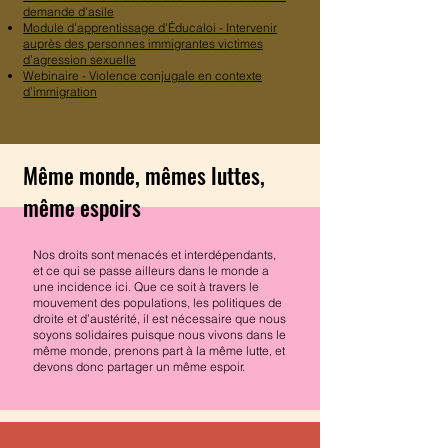
demande d'asile
Module d’apprentissage d’Éducaloi - Intervenir
auprès des personnes immigrantes victimes
d’agression sexuelle
Webinaire - Violence conjugale en contexte
d’immigration
Même monde, mêmes luttes,
même espoirs
Nos droits sont menacés et interdépendants,
et ce qui se passe ailleurs dans le monde a
une incidence ici. Que ce soit à travers le
mouvement des populations, les politiques de
droite et d’austérité, il est nécessaire que nous
soyons solidaires puisque nous vivons dans le
même monde, prenons part à la même lutte, et
devons donc partager un même espoir.